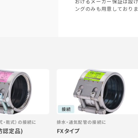
おけるメーカー保証は設
ングのみも用意しており
接続
式・乾式）の接続に
排水・通気配管の接続に
防認定品)
FXタイプ