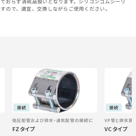
けておらず消耗品扱いとなります。シリコンゴムシーリ
ますので、適宜、交換しながらご使用ください。
接続
接続
低圧配管および排水・通気配管の接続に
VP管と排水鋳
FZタイプ
VCタイプ