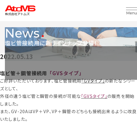
Menu
News
塩ビ管接続用に新ラインナップ登場！
2022.05.13
塩ビ管＋鋼管接続用
「GVSタイプ」
ご好評いただいております、塩ビ管接続用
「GVタイプ」
の新たなシリー
ズとして、
外径の違う塩ビ管と鋼管の接続が可能な
「GVSタイプ」
の販売を開始
しました。
また、GV-20AはVP＋VP、VP＋鋼管のどちらも接続出来るように改良
いたしました。