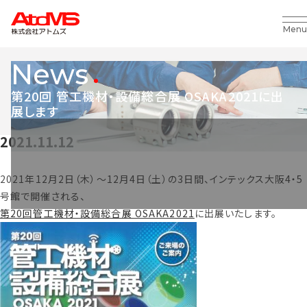
Menu
News
第20回 管工機材・設備総合展 OSAKA2021に出
展します
2021.11.12
2021年12月2日（木）～12月4日（土）の3日間、インテックス大阪4・5
号館で開催される、
第20回管工機材・設備総合展 OSAKA2021
に出展いたします。