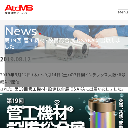
Menu
News
第19回 管工機材・設備総合展 OSAKAに出展しま
した
2019.08.12
2019年9月12日（木）～9月14日（土）の3日間インテックス大阪・6号
館Aで開催
された、
第19回管工機材・設備総合展 OSAKA
に出展いたしました。